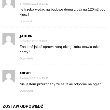
6 kwietnia 2018 at 13:29
Ile trzeba wydac na budowe domu z bali na 120m2 pod
klucz?
Odpowiedz
james
7 kwietnia 2018 at 13:30
Zna ktoś jakąś sprawdzoną ekipę, która stawia takie
domy?
Odpowiedz
coran
9 kwietnia 2018 at 13:31
Nie jestem przekonany że są takie odporne na ogień
Odpowiedz
ZOSTAW ODPOWIEDŹ