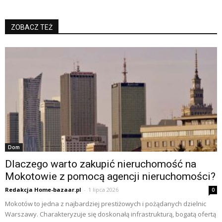
ZOBACZ TEŻ
Dom
Dlaczego warto zakupić nieruchomość na
Mokotowie z pomocą agencji nieruchomości?
Redakcja Home-bazaar.pl
-
1 lipca 2026
0
Mokotów to jedna z najbardziej prestiżowych i pożądanych dzielnic
Warszawy. Charakteryzuje się doskonałą infrastrukturą, bogatą ofertą