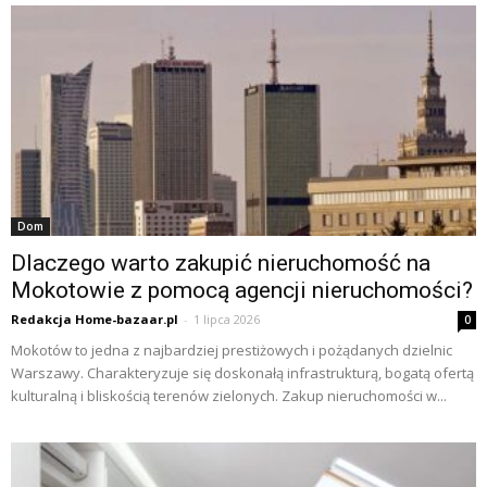
Dom
Dlaczego warto zakupić nieruchomość na
Mokotowie z pomocą agencji nieruchomości?
Redakcja Home-bazaar.pl
-
1 lipca 2026
0
Mokotów to jedna z najbardziej prestiżowych i pożądanych dzielnic
Warszawy. Charakteryzuje się doskonałą infrastrukturą, bogatą ofertą
kulturalną i bliskością terenów zielonych. Zakup nieruchomości w...