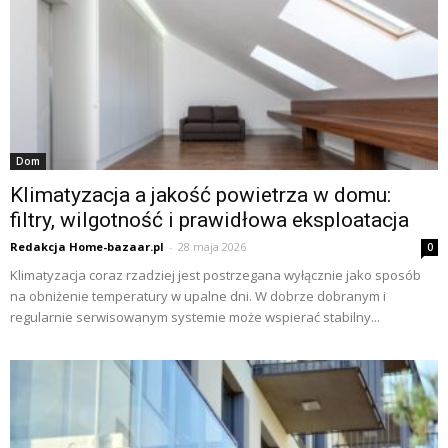
Dom
Klimatyzacja a jakość powietrza w domu:
filtry, wilgotność i prawidłowa eksploatacja
Redakcja Home-bazaar.pl
-
28 maja 2026
0
Klimatyzacja coraz rzadziej jest postrzegana wyłącznie jako sposób
na obniżenie temperatury w upalne dni. W dobrze dobranym i
regularnie serwisowanym systemie może wspierać stabilny...