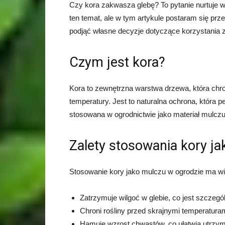
Czy kora zakwasza glebę? To pytanie nurtuje wiel
ten temat, ale w tym artykule postaram się prz
podjąć własne decyzje dotyczące korzystania 
Czym jest kora?
Kora to zewnętrzna warstwa drzewa, która chro
temperatury. Jest to naturalna ochrona, która p
stosowana w ogrodnictwie jako materiał mulczują
Zalety stosowania kory j
Stosowanie kory jako mulczu w ogrodzie ma wi
Zatrzymuje wilgoć w glebie, co jest szczeg
Chroni rośliny przed skrajnymi temperatura
Hamuje wzrost chwastów, co ułatwia utrzym