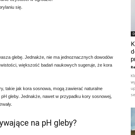
rylaniu się.
D
K
d
kwasza glebę. Jednakże, nie ma jednoznacznych dowodów
p
ywistości, większość badań naukowych sugeruje, że kora
Re
Kl
wy
up
ry, takie jak kora sosnowa, mogą zawierać naturalne
se
 pH gleby. Jednakże, nawet w przypadku kory sosnowej,
rwały.
ływające na pH gleby?