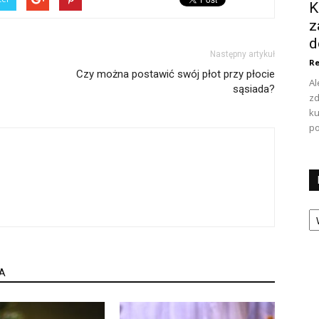
K
z
d
Następny artykuł
Re
Czy można postawić swój płot przy płocie
Al
sąsiada?
zd
ku
po
Ka
A