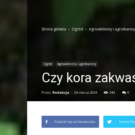
Strona główna
Ogród
Agrowłókniny i agrotkaniny
Ogród
Agrowłókniny i agrotkaniny
Czy kora zakwa
Przez
Redakcja
-
24 marca 2024
344
0
Podziel się na Facebooku
Tweet (Ćw