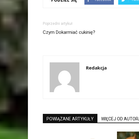
Poprzedni artykuł
Czym Dokarmiać cukinię?
Redakcja
POWIĄZANE ARTYKUŁY
WIĘCEJ OD AUTOR