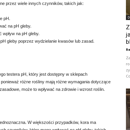
 przez wiele innych czynników, takich jak:
D
ne pH.
ać na pH gleby.
Z
 wpływ na pH gleby.
j
b
a pH gleby poprzez wydzielanie kwasów lub zasad.
Re
Za
ro
zy
o testera pH, który jest dostępny w sklepach
Co
, ponieważ różne rośliny mają różne wymagania dotyczące
 zasadowe, może to wpływać na zdrowie i wzrost roślin.
jednoznaczna. W większości przypadków, kora ma
nnych czynników, które mogą wpływać na pH gleby, takich