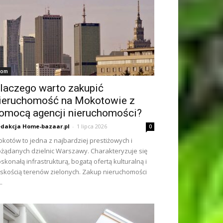
om
laczego warto zakupić
ieruchomość na Mokotowie z
omocą agencji nieruchomości?
dakcja Home-bazaar.pl
-
1 lipca 2026
0
kotów to jedna z najbardziej prestiżowych i
żądanych dzielnic Warszawy. Charakteryzuje się
skonałą infrastrukturą, bogatą ofertą kulturalną i
iskością terenów zielonych. Zakup nieruchomości
..