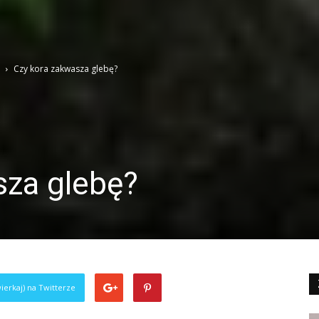
Czy kora zakwasza glebę?
sza glebę?
ierkaj) na Twitterze