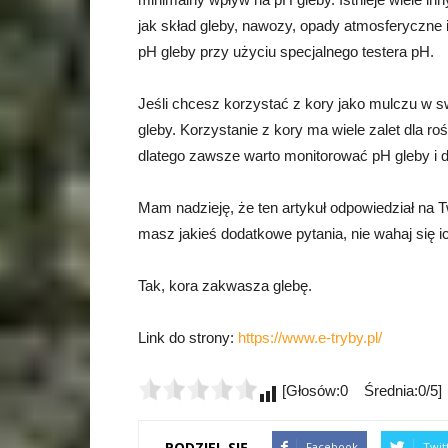
jak skład gleby, nawozy, opady atmosferyczne i
pH gleby przy użyciu specjalnego testera pH.
Jeśli chcesz korzystać z kory jako mulczu w s
gleby. Korzystanie z kory ma wiele zalet dla rośl
dlatego zawsze warto monitorować pH gleby i do
Mam nadzieję, że ten artykuł odpowiedział na Tw
masz jakieś dodatkowe pytania, nie wahaj się 
Tak, kora zakwasza glebę.
Link do strony:
https://www.e-tryby.pl/
[Głosów:0 Średnia:0/5]
PODZIEL SIĘ
Facebook
Twit