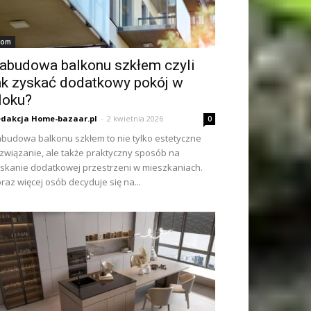
om
abudowa balkonu szkłem czyli
ak zyskać dodatkowy pokój w
loku?
dakcja Home-bazaar.pl
-
2 kwietnia 2026
0
budowa balkonu szkłem to nie tylko estetyczne
związanie, ale także praktyczny sposób na
skanie dodatkowej przestrzeni w mieszkaniach.
raz więcej osób decyduje się na...