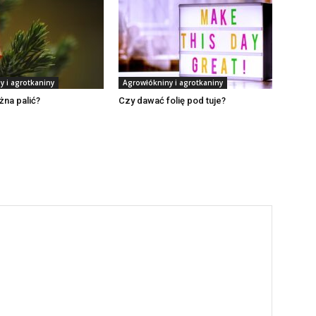
y i agrotkaniny
Agrowłókniny i agrotkaniny
żna palić?
Czy dawać folię pod tuje?