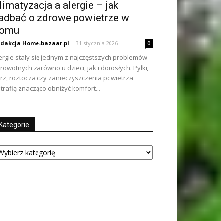
limatyzacja a alergie – jak
adbać o zdrowe powietrze w
omu
dakcja Home-bazaar.pl
-
31 stycznia 2026
0
ergie stały się jednym z najczęstszych problemów
rowotnych zarówno u dzieci, jak i dorosłych. Pyłki,
rz, roztocza czy zanieczyszczenia powietrza
trafią znacząco obniżyć komfort...
Kategorie
tegorie