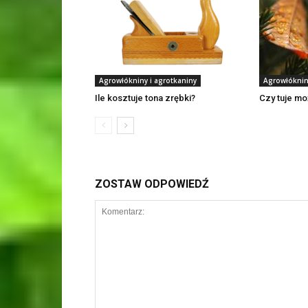
Agrowłókniny i agrotkaniny
Agrowłóknin
Ile kosztuje tona zrębki?
Czy tuje mo
ZOSTAW ODPOWIEDŹ