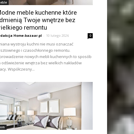
eble
odne meble kuchenne które
dmienią Twoje wnętrze bez
ielkiego remontu
dakcja Home-bazaar.pl
-
10 lutego 2026
0
iana wystroju kuchni nie musi oznaczać
sztownego i czasochłonnego remontu.
rowadzenie nowych mebli kuchennych to sposób
 odświeżenie wnętrza bez wielkich nakładów
acy. Współczesny...
om