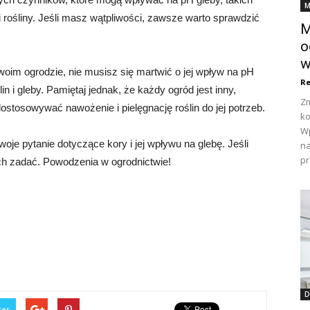
M
 rośliny. Jeśli masz wątpliwości, zawsze warto sprawdzić
M
o
w
woim ogrodzie, nie musisz się martwić o jej wpływ na pH
Re
in i gleby. Pamiętaj jednak, że każdy ogród jest inny,
Zm
stosowywać nawożenie i pielęgnację roślin do jej potrzeb.
ko
Wp
oje pytanie dotyczące kory i jej wpływu na glebę. Jeśli
na
pr
ich zadać. Powodzenia w ogrodnictwie!
D
ter