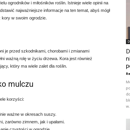
u ogrodników i miłośników roślin. Istnieje wiele opinii na
edstawić najważniejsze informacje na ten temat, abyś mógł
z kory w swoim ogrodzie.
D
D
ni je przed szkodnikami, chorobami i zmianami
n
ełni ważną rolę w życiu drzewa. Kora jest również
p
cy, który ma wiele zalet dla roślin.
Re
Mo
ako mulczu
po
do
ele korzyści:
bl
w.
ólnie ważne w okresach suszy.
mi, zarówno zimnem, jak i upałami.
anie czystości w ogrodzie.