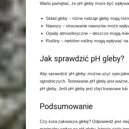
Warto pamiętać, że pH gleby może być wpływane
Skład gleby – różne rodzaje gleby mają róż
Nawozy – stosowanie nawozów może wpływ
Opady atmosferyczne – deszcze mogą mieć
Rośliny – niektóre rośliny mogą wpływać n
Jak sprawdzić pH gleby?
Aby sprawdzić pH gleby, można użyć specjalneg
ogrodniczych. Testowanie pH gleby jest ważne
pH gleby. Jeśli pH gleby jest zbyt kwasowe lub
Podsumowanie
Czy kora zakwasza glebę? Odpowiedź jest nie
minimalny wpływ na pH gleby. Istnieje wiele i