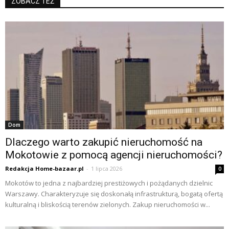
ZOBACZ TEŻ
Dom
Dlaczego warto zakupić nieruchomość na
Mokotowie z pomocą agencji nieruchomości?
Redakcja Home-bazaar.pl
-
1 lipca 2026
0
Mokotów to jedna z najbardziej prestiżowych i pożądanych dzielnic
Warszawy. Charakteryzuje się doskonałą infrastrukturą, bogatą ofertą
kulturalną i bliskością terenów zielonych. Zakup nieruchomości w...