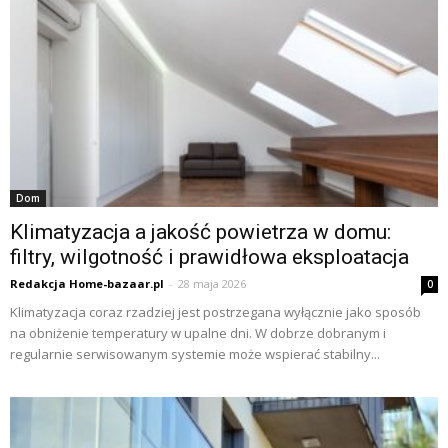
Dom
Klimatyzacja a jakość powietrza w domu:
filtry, wilgotność i prawidłowa eksploatacja
Redakcja Home-bazaar.pl
-
28 maja 2026
0
Klimatyzacja coraz rzadziej jest postrzegana wyłącznie jako sposób
na obniżenie temperatury w upalne dni. W dobrze dobranym i
regularnie serwisowanym systemie może wspierać stabilny...