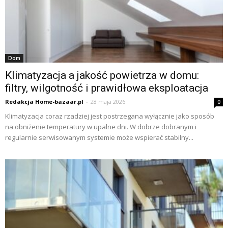
Dom
Klimatyzacja a jakość powietrza w domu:
filtry, wilgotność i prawidłowa eksploatacja
Redakcja Home-bazaar.pl
-
28 maja 2026
0
Klimatyzacja coraz rzadziej jest postrzegana wyłącznie jako sposób
na obniżenie temperatury w upalne dni. W dobrze dobranym i
regularnie serwisowanym systemie może wspierać stabilny...