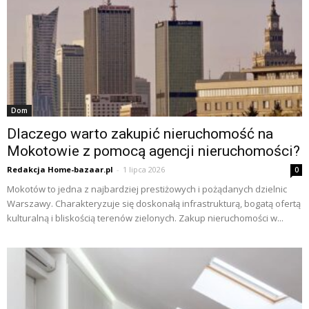
Dom
Dlaczego warto zakupić nieruchomość na
Mokotowie z pomocą agencji nieruchomości?
Redakcja Home-bazaar.pl
-
1 lipca 2026
0
Mokotów to jedna z najbardziej prestiżowych i pożądanych dzielnic
Warszawy. Charakteryzuje się doskonałą infrastrukturą, bogatą ofertą
kulturalną i bliskością terenów zielonych. Zakup nieruchomości w...